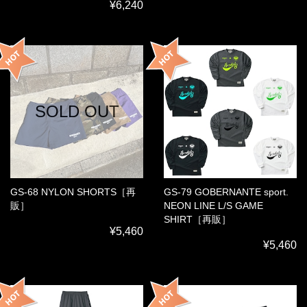
¥6,240
SOLD OUT
GS-68 NYLON SHORTS［再
GS-79 GOBERNANTE sport.
販］
NEON LINE L/S GAME
SHIRT［再販］
¥5,460
¥5,460