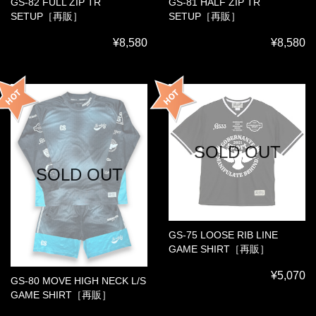
GS-82 FULL ZIP TR
GS-81 HALF ZIP TR
SETUP［再販］
SETUP［再販］
¥8,580
¥8,580
SOLD OUT
SOLD OUT
GS-75 LOOSE RIB LINE
GAME SHIRT［再販］
¥5,070
GS-80 MOVE HIGH NECK L/S
GAME SHIRT［再販］